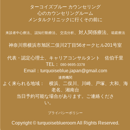
ターコイズブルー カウンセリング
心のカウンセリングルーム
メンタルクリニックに行くその前に
、
、
、対人関係療法、
来談者中心療法
認知行動療法
交流分析
箱庭療法
神奈川県横浜市旭区二俣川2丁目56オークヒル201号室
代表・認定心理士、キャリアコンサルタント 佐伯千里
TEL：
080-9695-3378
Email：turquoiseblue.japan@gmail.com
連携機関
よく来られる地域： 横浜、二俣川、川崎、戸塚、大和、海
老名、湘南台
当日予約可能な場合があります。ご連絡くださ
い。
プライバシーポリシー
Copyright © turquoiseblueroom All Rights Reserved.