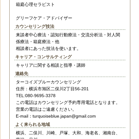
箱庭心理セラピスト
グリーフケア・アドバイザー
カウンセリング技法
来談者中心療法・認知行動療法・交流分析法・対人関
係療法・箱庭療法・他
相談者にあった技法を使います。
キャリア・コンサルティング
キャリアに関する相談と指導・講師
連絡先
ターコイズブルーカウンセリング
住所：横浜市旭区二俣川2丁目56-201
TEL:080-9695-3378
この電話はカウンセリング予約専用電話となります。
営業の電話はご遠慮ください。
E-mail：turquoiseblue.japan@gmail.com
よく来られる地域
横浜、二俣川、川崎、戸塚、大和、海老名、湘南台、