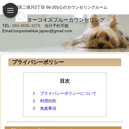
横浜市旭区二俣川2丁目 56-201心のカウンセリングルーム
ターコイズブルーカウンセリング
TEL:
080-9695-3378
当日予約可能
Email:turquoiseblue.japan@gmail.com
プライバシーポリシー
目次
プライバシーポリシーについて
1
利用目的
2
免責事項
3