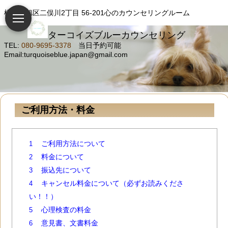
横浜市旭区二俣川2丁目 56-201心のカウンセリングルーム
ターコイズブルーカウンセリング
TEL:
080-9695-3378
当日予約可能
Email:turquoiseblue.japan@gmail.com
ご利用方法・料金
ご利用方法について
1
料金について
2
振込先について
3
キャンセル料金について（必ずお読みくださ
4
い！！）
心理検査の料金
5
意見書、文書料金
6