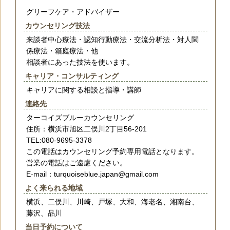
グリーフケア・アドバイザー
カウンセリング技法
来談者中心療法・認知行動療法・交流分析法・対人関
係療法・箱庭療法・他
相談者にあった技法を使います。
キャリア・コンサルティング
キャリアに関する相談と指導・講師
連絡先
ターコイズブルーカウンセリング
住所：横浜市旭区二俣川2丁目56-201
TEL:080-9695-3378
この電話はカウンセリング予約専用電話となります。
営業の電話はご遠慮ください。
E-mail：turquoiseblue.japan@gmail.com
よく来られる地域
横浜、二俣川、川崎、戸塚、大和、海老名、湘南台、
藤沢、品川
当日予約について